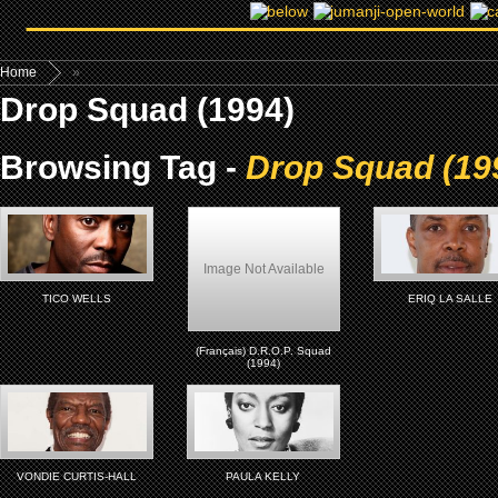
Home
»
Drop Squad (1994)
Browsing Tag -
Drop Squad (19
Image Not Available
TICO WELLS
ERIQ LA SALLE
(Français) D.R.O.P. Squad
(1994)
VONDIE CURTIS-HALL
PAULA KELLY