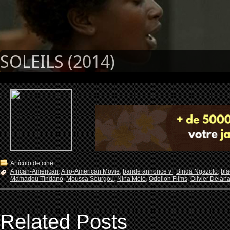
SOLEILS (2014)
Artículo de cine
African-American
,
Afro-American Movie
,
bande annonce vf
,
Binda Ngazolo
,
bla
Mamadou Tindano
,
Moussa Sourgou
,
Nina Melo
,
Odelion Films
,
Olivier Delah
Related Posts