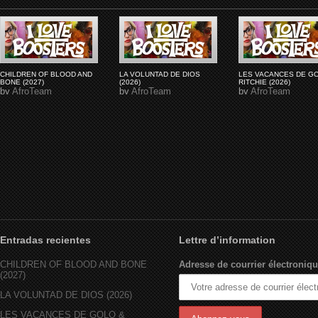
CHILDREN OF BLOOD AND
LA VOLUNTAD DE DIOS
LES VACANCES DE G
BONE (2027)
(2026)
RITCHIE (2026)
by
AfroTeam
by
AfroTeam
by
AfroTeam
Entradas recientes
Lettre d’information
CHILDREN OF BLOOD AND BONE
Adresse de courrier électroniqu
(2027)
LA VOLUNTAD DE DIOS (2026)
LES VACANCES DE GOLO &