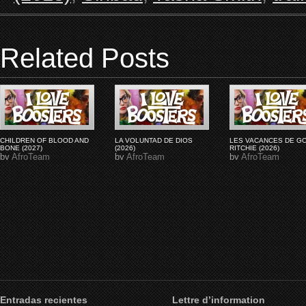
Related Posts
CHILDREN OF BLOOD AND
LA VOLUNTAD DE DIOS
LES VACANCES DE G
BONE (2027)
(2026)
RITCHIE (2026)
by
AfroTeam
by
AfroTeam
by
AfroTeam
Entradas recientes
Lettre d’information