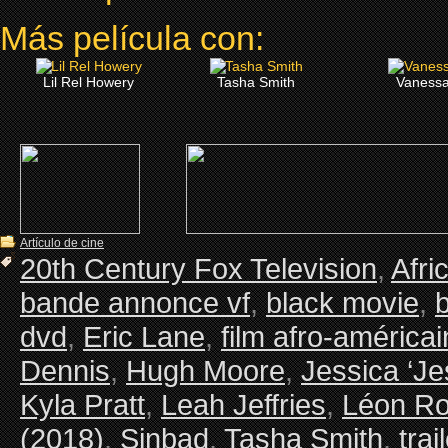
Más película con:
Lil Rel Howery
Tasha Smith
Vanessa
Artículo de cine
20th Century Fox Television
,
Afri
bande annonce vf
,
black movie
,
dvd
,
Eric Lane
,
film afro-américai
Dennis
,
Hugh Moore
,
Jessica ‘Je
Kyla Pratt
,
Leah Jeffries
,
Léon Ro
(2018)
,
Sinbad
,
Tasha Smith
,
trai