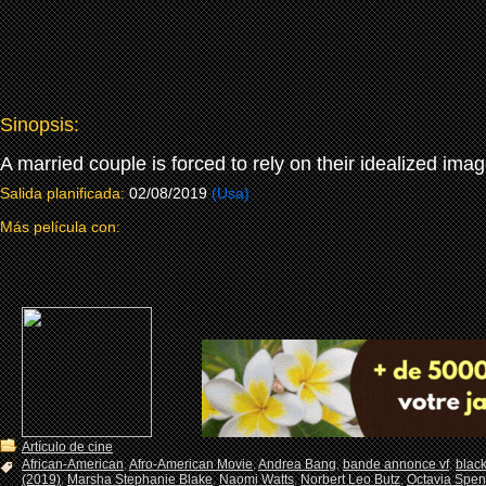
Sinopsis:
A married couple is forced to rely on their idealized imag
Salida planificada:
02/08/2019
(Usa)
Más película con:
Artículo de cine
African-American
,
Afro-American Movie
,
Andrea Bang
,
bande annonce vf
,
blac
(2019)
,
Marsha Stephanie Blake
,
Naomi Watts
,
Norbert Leo Butz
,
Octavia Spen