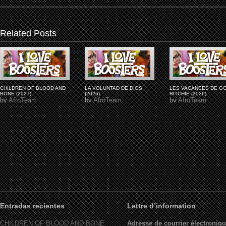
Related Posts
CHILDREN OF BLOOD AND
LA VOLUNTAD DE DIOS
LES VACANCES DE G
BONE (2027)
(2026)
RITCHIE (2026)
by
AfroTeam
by
AfroTeam
by
AfroTeam
Entradas recientes
Lettre d’information
CHILDREN OF BLOOD AND BONE
Adresse de courrier électroniqu