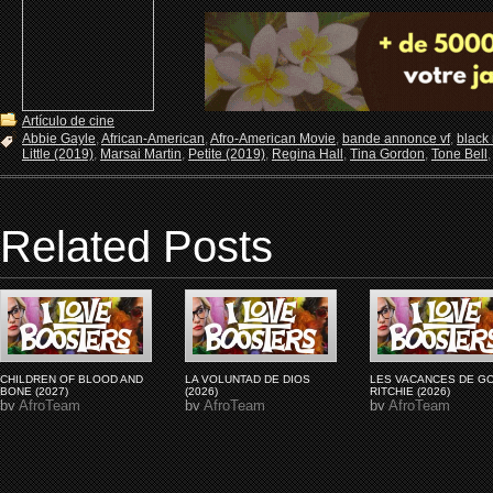
Artículo de cine
Abbie Gayle
,
African-American
,
Afro-American Movie
,
bande annonce vf
,
black
Little (2019)
,
Marsai Martin
,
Petite (2019)
,
Regina Hall
,
Tina Gordon
,
Tone Bell
Related Posts
CHILDREN OF BLOOD AND
LA VOLUNTAD DE DIOS
LES VACANCES DE G
BONE (2027)
(2026)
RITCHIE (2026)
by
AfroTeam
by
AfroTeam
by
AfroTeam