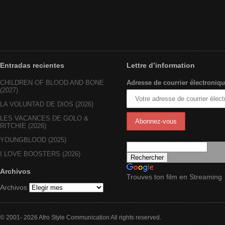
Entradas recientes
Lettre d’information
CHILDREN OF BLOOD AND BONE
Adresse de courrier électroniqu
(2027)
LA VOLUNTAD DE DIOS (2026)
LES VACANCES DE GOLO &
RITCHIE (2026)
YOUNGBLOOD (2025)
I LOVE BOOSTERS (2026)
Archivos
Trouves ton film en Streaming
Archivos
© 2001- 2026 Afro Style Communication All rights reserved.