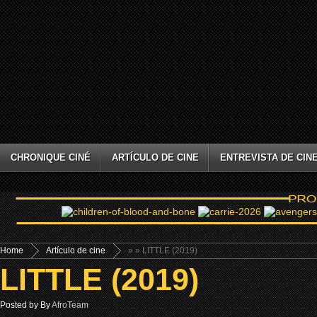
CHRONIQUE CINÉ
ARTÍCULO DE CINE
ENTREVISTA DE CIN
Home
Artículo de cine
»
» LITTLE (2019)
LITTLE (2019)
Posted by By
AfroTeam