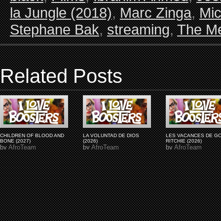
la Jungle (2018)
,
Marc Zinga
,
Mic
Stephane Bak
,
streaming
,
The Me
Related Posts
CHILDREN OF BLOOD AND
LA VOLUNTAD DE DIOS
LES VACANCES DE G
BONE (2027)
(2026)
RITCHIE (2026)
by
AfroTeam
by
AfroTeam
by
AfroTeam