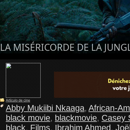
LA MISÉRICORDE DE LA JUNGL
Artículo de cine
Abby Mukiibi Nkaaga
,
African-Am
black movie
,
blackmovie
,
Casey 
black
,
Films
,
Ibrahim Ahmed
,
Joë