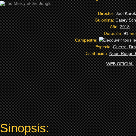
Director:
Joël Karek
Guionista:
Casey Sch
Año:
2018
Duración:
91
mn
Campestre:
Especie:
Guerre
,
Dr
Distribución:
Neon Rouge P
WEB OFICIAL
Sinopsis: