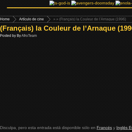
Home
Artículo de cine
»
» (Français) la Couleur de l’Arnaque (1996)
(Français) la Couleur de l’Arnaque (199
Posted by By
AfroTeam
Disculpa, pero esta entrada está disponible sólo en
Francés
y
Inglés 