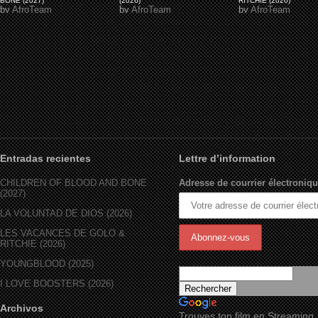
BONE (2027)
(2026)
RITCHIE (2026)
by
AfroTeam
by
AfroTeam
by
AfroTeam
Entradas recientes
Lettre d’information
CHILDREN OF BLOOD AND BONE
Adresse de courrier électroniqu
(2027)
LA VOLUNTAD DE DIOS (2026)
LES VACANCES DE GOLO &
RITCHIE (2026)
YOUNGBLOOD (2025)
I LOVE BOOSTERS (2026)
Archivos
Trouves ton film en Streaming