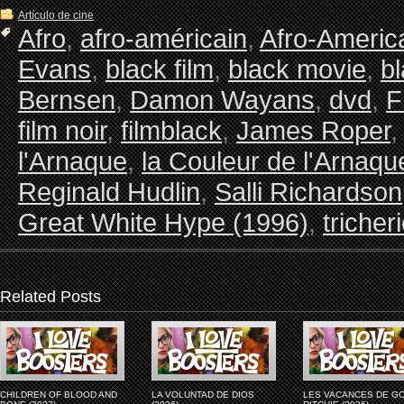
Artículo de cine
Afro
,
afro-américain
,
Afro-Americ
Evans
,
black film
,
black movie
,
b
Bernsen
,
Damon Wayans
,
dvd
,
F
film noir
,
filmblack
,
James Roper
l'Arnaque
,
la Couleur de l'Arnaqu
Reginald Hudlin
,
Salli Richardson
Great White Hype (1996)
,
tricher
Related Posts
CHILDREN OF BLOOD AND
LA VOLUNTAD DE DIOS
LES VACANCES DE G