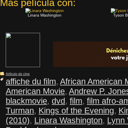
Más película con:
Linara Washington
Tyson B
Artículo de cine
affiche du film
,
African American 
American Movie
,
Andrew P. Jone
blackmovie
,
dvd
,
film
,
film afro-a
Turman
,
Kings of the Evening
,
Ki
(2010)
,
Linara Washington
,
Lynn 