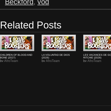
Beckford
,
vod
Related Posts
CHILDREN OF BLOOD AND
LA VOLUNTAD DE DIOS
LES VACANCES DE G
BONE (2027)
(2026)
RITCHIE (2026)
by
AfroTeam
by
AfroTeam
by
AfroTeam