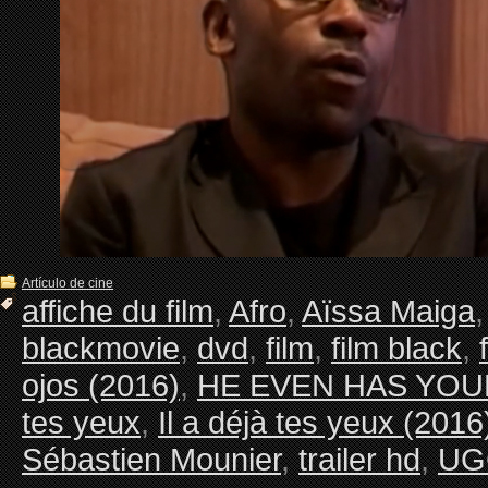
Artículo de cine
affiche du film
,
Afro
,
Aïssa Maiga
blackmovie
,
dvd
,
film
,
film black
,
ojos (2016)
,
HE EVEN HAS YOU
tes yeux
,
Il a déjà tes yeux (2016
Sébastien Mounier
,
trailer hd
,
UGC