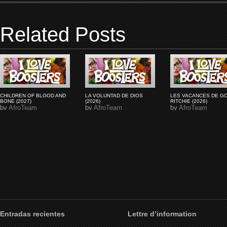
Related Posts
CHILDREN OF BLOOD AND
LA VOLUNTAD DE DIOS
LES VACANCES DE G
BONE (2027)
(2026)
RITCHIE (2026)
by
AfroTeam
by
AfroTeam
by
AfroTeam
Entradas recientes
Lettre d’information