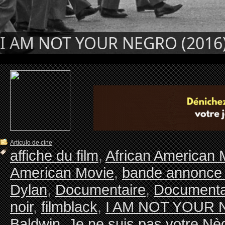
I AM NOT YOUR NEGRO (2016
Artículo de cine
affiche du film
,
African American 
American Movie
,
bande annonce 
Dylan
,
Documentaire
,
Documenta
noir
,
filmblack
,
I AM NOT YOUR
Baldwin
,
Je ne suis pas votre Nè