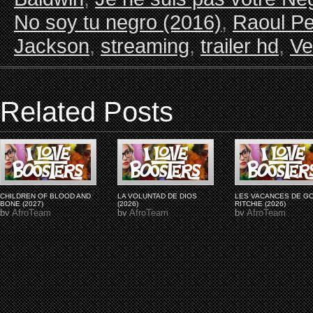
No soy tu negro (2016)
,
Raoul P
Jackson
,
streaming
,
trailer hd
,
Ve
Related Posts
CHILDREN OF BLOOD AND
LA VOLUNTAD DE DIOS
LES VACANCES DE G
BONE (2027)
(2026)
RITCHIE (2026)
by
AfroTeam
by
AfroTeam
by
AfroTeam