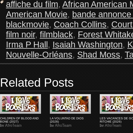
affiche du film
,
African American 
American Movie
,
bande annonce 
blackmovie
,
Coach Collins
,
Cour
film noir
,
filmblack
,
Forest Whitak
Irma P Hall
,
Isaiah Washington
,
K
Nouvelle-Orléans
,
Shad Moss
,
Ta
Related Posts
CHILDREN OF BLOOD AND
LA VOLUNTAD DE DIOS
LES VACANCES DE G
BONE (2027)
(2026)
RITCHIE (2026)
by
AfroTeam
by
AfroTeam
by
AfroTeam