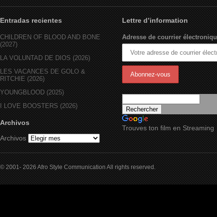
Entradas recientes
Lettre d’information
CHILDREN OF BLOOD AND BONE
Adresse de courrier électroniqu
(2027)
LA VOLUNTAD DE DIOS (2026)
LES VACANCES DE GOLO &
RITCHIE (2026)
YOUNGBLOOD (2025)
I LOVE BOOSTERS (2026)
Archivos
Trouves ton film en Streaming
Archivos
© 2001- 2026 Afro Style Communication All rights reserved.