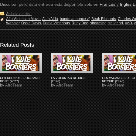
Disculpa, pero esta entrada está disponible sólo en
Francés
y
Inglés 
Artículo de cine
Afro-American Movie
,
Alan Alda
,
bande annonce vf
,
Beah Richards
,
Charles W
Webster
,
Ossie Davis
,
Purlie Victorious
,
Ruby Dee
,
streaming
,
trailer hd
,
VAD
,
v
Related Posts
CHILDREN OF BLOOD AND
LA VOLUNTAD DE DIOS
LES VACANCES DE G
BONE (2027)
(2026)
RITCHIE (2026)
by
AfroTeam
by
AfroTeam
by
AfroTeam