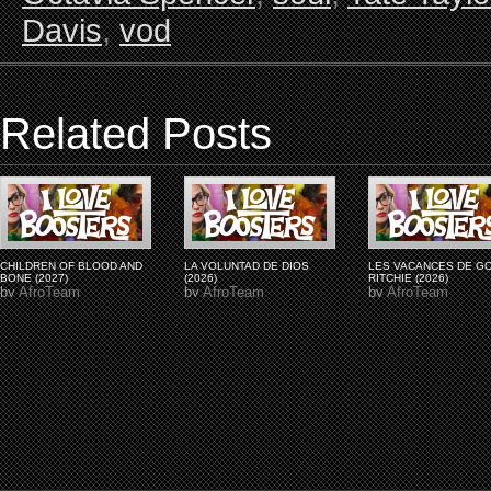
Davis
,
vod
Related Posts
CHILDREN OF BLOOD AND
LA VOLUNTAD DE DIOS
LES VACANCES DE G
BONE (2027)
(2026)
RITCHIE (2026)
by
AfroTeam
by
AfroTeam
by
AfroTeam