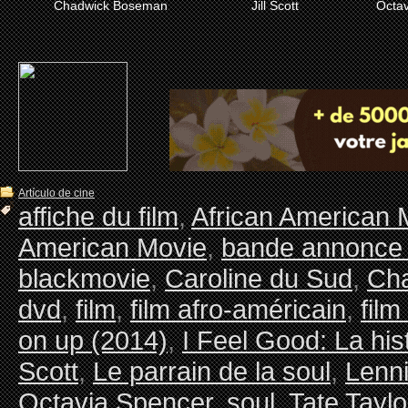
Chadwick Boseman
Jill Scott
Octav
Artículo de cine
affiche du film
,
African American 
American Movie
,
bande annonce 
blackmovie
,
Caroline du Sud
,
Ch
dvd
,
film
,
film afro-américain
,
film
on up (2014)
,
I Feel Good: La hi
Scott
,
Le parrain de la soul
,
Lenn
Octavia Spencer
,
soul
,
Tate Taylo