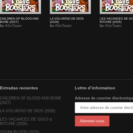
CHILDREN OF BLOOD AND
LA VOLUNTAD DE DIOS
LES VACANCES DE G
BONE (2027)
(2026)
RITCHIE (2026)
by
AfroTeam
by
AfroTeam
by
AfroTeam
Entradas recientes
Lettre d’information
CHILDREN OF BLOOD AND BONE
Adresse de courrier électroniqu
(2027)
LA VOLUNTAD DE DIOS (2026)
LES VACANCES DE GOLO &
RITCHIE (2026)
YOUNGBLOOD (2025)