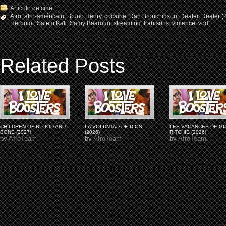
Artículo de cine
Afro
,
afro-américain
,
Bruno Henry
,
cocaïne
,
Dan Bronchinson
,
Dealer
,
Dealer (
Herbulot
,
Salem Kali
,
Samy Baaroun
,
streaming
,
trahisons
,
violence
,
vod
Related Posts
CHILDREN OF BLOOD AND
LA VOLUNTAD DE DIOS
LES VACANCES DE G
BONE (2027)
(2026)
RITCHIE (2026)
by
AfroTeam
by
AfroTeam
by
AfroTeam