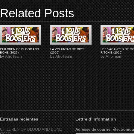
Related Posts
CHILDREN OF BLOOD AND
LA VOLUNTAD DE DIOS
LES VACANCES DE G
BONE (2027)
(2026)
RITCHIE (2026)
by
AfroTeam
by
AfroTeam
by
AfroTeam
Entradas recientes
Lettre d’information
CHILDREN OF BLOOD AND BONE
Adresse de courrier électroniqu
(2027)