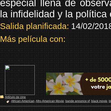
especial llena de observ
la infidelidad y la políti
Salida planificada:
14/02/201
Más película con:
Artículo de cine
African-American
,
Afro-American Movie
,
bande annonce vf
,
black movie
,
b