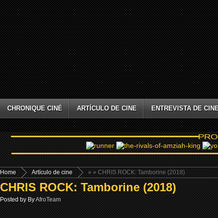
CHRONIQUE CINÉ
ARTÍCULO DE CINE
ENTREVISTA DE CIN
Home
Artículo de cine
»
» CHRIS ROCK: Tamborine (2018)
CHRIS ROCK: Tamborine (2018)
Posted by By
AfroTeam