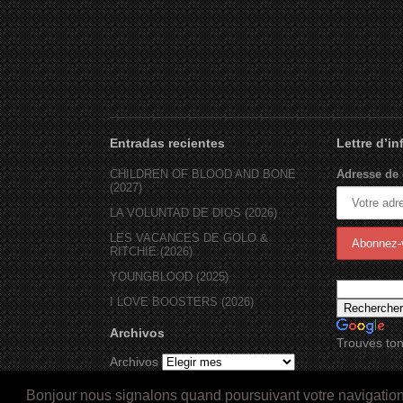
Entradas recientes
Lettre d’i
CHILDREN OF BLOOD AND BONE
Adresse de 
(2027)
LA VOLUNTAD DE DIOS (2026)
LES VACANCES DE GOLO &
RITCHIE (2026)
YOUNGBLOOD (2025)
I LOVE BOOSTERS (2026)
Archivos
Trouves ton
Archivos
Bonjour nous signalons quand poursuivant votre navigation s