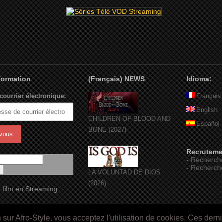
nformation
(Français) NEWS
Idioma:
courrier électronique:
Français
English
CHILDREN OF BLOOD AND
Español
BONE (2027)
Recruteme
-
Recherch
-
Recherch
LA VOLUNTAD DE DIOS
(2026)
 film en Streaming
ur Afro-Style, vous acceptez l'utilisation de cookies. Ces dern