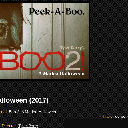
lloween (2017)
ginal:
Boo 2! A Madea Halloween
Tráiler
de pelí
Director:
Tyler Perry