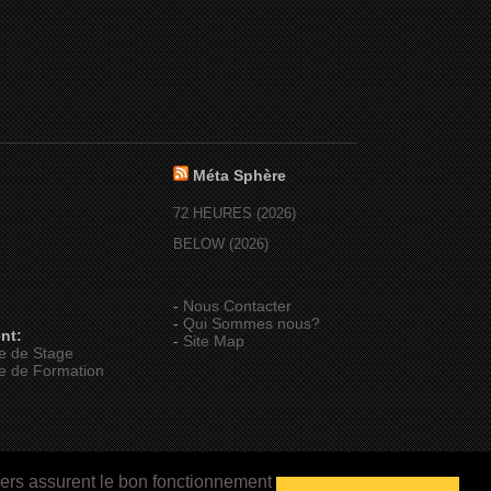
Méta Sphère
72 HEURES (2026)
BELOW (2026)
-
Nous Contacter
-
Qui Sommes nous?
nt:
-
Site Map
e de Stage
e de Formation
iers assurent le bon fonctionnement