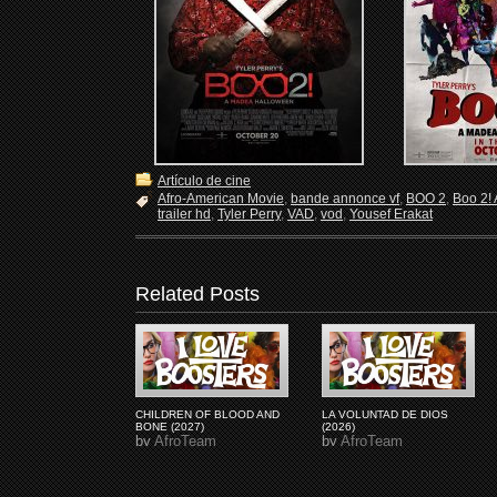
Artículo de cine
Afro-American Movie
,
bande annonce vf
,
BOO 2
,
Boo 2!
trailer hd
,
Tyler Perry
,
VAD
,
vod
,
Yousef Erakat
Related Posts
CHILDREN OF BLOOD AND
LA VOLUNTAD DE DIOS
BONE (2027)
(2026)
by
AfroTeam
by
AfroTeam