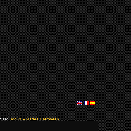
cula:
Boo 2! A Madea Halloween