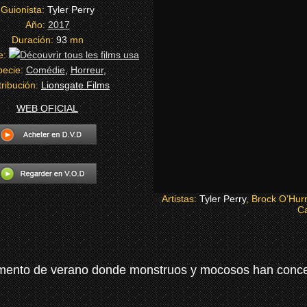
Guionista:
Tyler Perry
Año:
2017
Duración:
93
mn
e:
pecie:
Comédie
,
Horreur
,
tribución:
Lionsgate Films
WEB OFICIAL
Artistas:
Tyler Perry
, Brock O’Hur
Ca
mento de verano donde monstruos y mocosos han concer