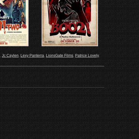
,
Jc Caylen
,
Lexy Panterra
,
LionsGate Films
,
Patrice Lovely
,