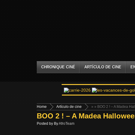
CHRONIQUE CINÉ
ARTÍCULO DE CINE
E
Home
Artículo de cine
»
» BOO 2 ! – A Madea Ha
BOO 2 ! – A Madea Hallowee
Posted by By
AfroTeam