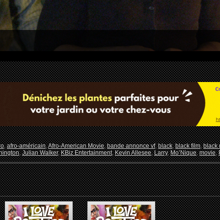
ro
,
afro-américain
,
Afro-American Movie
,
bande annonce vf
,
black
,
black film
,
black
hington
,
Julian Walker
,
KBiz Entertainment
,
Kevin Allesee
,
Larry
,
Mo’Nique
,
movie
,