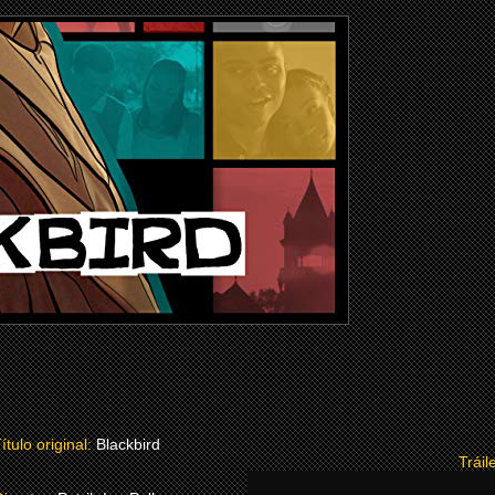
ítulo original:
Blackbird
Tráil