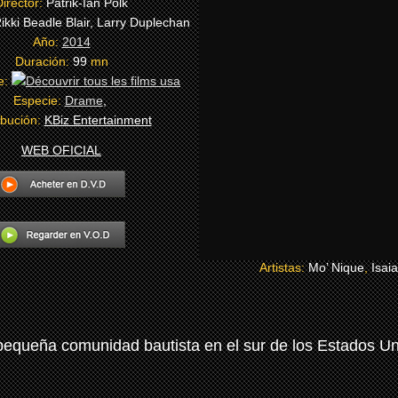
Director:
Patrik-Ian Polk
ikki Beadle Blair, Larry Duplechan
Año:
2014
Duración:
99
mn
e:
Especie:
Drame
,
ibución:
KBiz Entertainment
WEB OFICIAL
Artistas:
Mo’ Nique
,
Isai
pequeña comunidad bautista en el sur de los Estados Uni