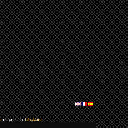
er
de película:
Blackbird