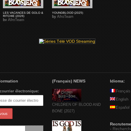
LES VACANCES DE GOLO &
YOUNGBLOOD (2025)
RITCHIE (2026)
by
AfroTeam
by
AfroTeam
nformation
(Français) NEWS
Idioma:
courrier électronique:
Français
English
CHILDREN OF BLOOD AND
Español
BONE (2027)
Recruteme
-
Recherch