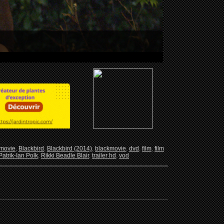
 movie
,
Blackbird
,
Blackbird (2014)
,
blackmovie
,
dvd
,
film
,
film
Patrik-Ian Polk
,
Rikki Beadle Blair
,
trailer hd
,
vod