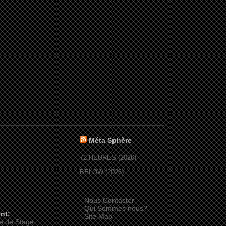
Méta Sphère
72 HEURES (2026)
BELOW (2026)
-
Nous Contacter
-
Qui Sommes nous?
nt:
-
Site Map
e de Stage