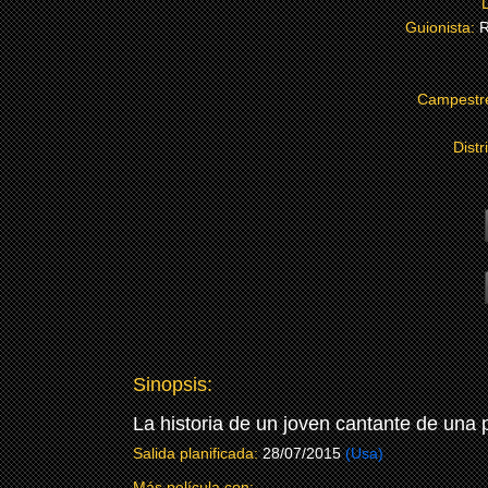
Guionista:
R
Campestr
Distr
Sinopsis:
La historia de un joven cantante de una 
Salida planificada:
28/07/2015
(Usa)
Más película con: