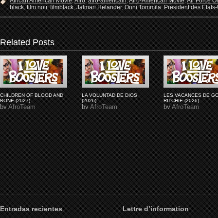
African American Movie
,
Afro
,
afro-américain
,
Afro-American Movie
,
Air Force O
black
,
film noir
,
filmblack
,
Jalmari Helander
,
Onni Tommila
,
President des Etats
Related Posts
CHILDREN OF BLOOD AND
LA VOLUNTAD DE DIOS
LES VACANCES DE G
BONE (2027)
(2026)
RITCHIE (2026)
by
AfroTeam
by
AfroTeam
by
AfroTeam
Entradas recientes
Lettre d’information