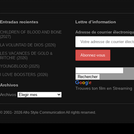
Entradas recientes
Lettre d’information
CHILDREN OF BLOOD AND BONE
Adresse de courrier électroniqu
(2027)
LA VOLUNTAD DE DIOS (2026)
LES VACANCES DE GOLO &
RITCHIE (2026)
YOUNGBLOOD (2025)
I LOVE BOOSTERS (2026)
Archivos
Trouves ton film en Streaming
Archivos
© 2001- 2026 Afro Style Communication All rights reserved.