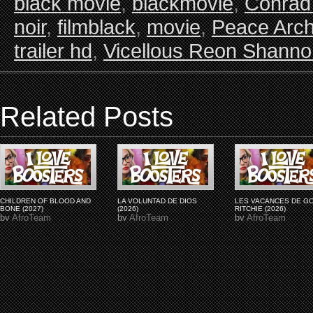
black movie
,
blackmovie
,
Conrad
noir
,
filmblack
,
movie
,
Peace Arch
trailer hd
,
Vicellous Reon Shanno
Related Posts
CHILDREN OF BLOOD AND
LA VOLUNTAD DE DIOS
LES VACANCES DE G
BONE (2027)
(2026)
RITCHIE (2026)
by
AfroTeam
by
AfroTeam
by
AfroTeam