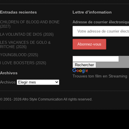
Entradas recientes
Lettre d’information
CHILDREN OF BLOOD AND BONE
Adresse de courrier électroniqu
(2027)
LA VOLUNTAD DE DIOS (2026)
LES VACANCES DE GOLO &
RITCHIE (2026)
YOUNGBLOOD (2025)
I LOVE BOOSTERS (2026)
Archivos
Trouves ton film en Streaming
Archivos
© 2001- 2026 Afro Style Communication All rights reserved.