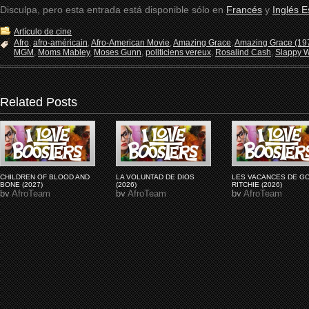
Disculpa, pero esta entrada está disponible sólo en
Francés
y
Inglés 
Artículo de cine
Afro
,
afro-américain
,
Afro-American Movie
,
Amazing Grace
,
Amazing Grace (19
MGM
,
Moms Mabley
,
Moses Gunn
,
politiciens vereux
,
Rosalind Cash
,
Slappy W
Related Posts
CHILDREN OF BLOOD AND
LA VOLUNTAD DE DIOS
LES VACANCES DE G
BONE (2027)
(2026)
RITCHIE (2026)
by
AfroTeam
by
AfroTeam
by
AfroTeam