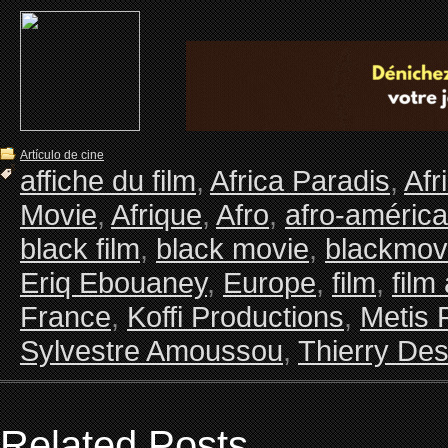
Artículo de cine
affiche du film
,
Africa Paradis
,
Afr
Movie
,
Afrique
,
Afro
,
afro-américa
black film
,
black movie
,
blackmov
Eriq Ebouaney
,
Europe
,
film
,
film
France
,
Koffi Productions
,
Metis 
Sylvestre Amoussou
,
Thierry De
Related Posts