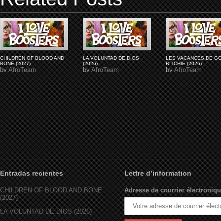
CHILDREN OF BLOOD AND
LA VOLUNTAD DE DIOS
LES VACANCES DE G
BONE (2027)
(2026)
RITCHIE (2026)
by
AfroTeam
by
AfroTeam
by
AfroTeam
Entradas recientes
Lettre d’information
CHILDREN OF BLOOD AND BONE
Adresse de courrier électroniqu
(2027)
LA VOLUNTAD DE DIOS (2026)