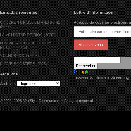
Entradas recientes
Lettre d’information
CHILDREN OF BLOOD AND BONE
Adresse de courrier électroniqu
(2027)
LA VOLUNTAD DE DIOS (2026)
LES VACANCES DE GOLO &
RITCHIE (2026)
YOUNGBLOOD (2025)
I LOVE BOOSTERS (2026)
Archivos
Trouves ton film en Streaming
Archivos
© 2001- 2026 Afro Style Communication All rights reserved.