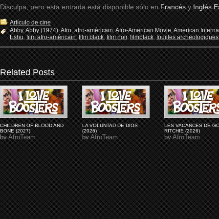
Disculpa, pero esta entrada está disponible sólo en
Francés
y
Inglés 
Artículo de cine
Abby
,
Abby (1974)
,
Afro
,
afro-américain
,
Afro-American Movie
,
American Internat
Eshu
,
film afro-américain
,
film black
,
film noir
,
filmblack
,
fouilles archeologiques
Related Posts
CHILDREN OF BLOOD AND
LA VOLUNTAD DE DIOS
LES VACANCES DE G
BONE (2027)
(2026)
RITCHIE (2026)
by
AfroTeam
by
AfroTeam
by
AfroTeam