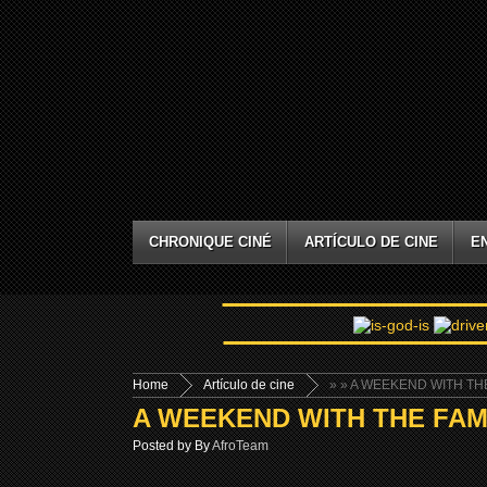
CHRONIQUE CINÉ
ARTÍCULO DE CINE
E
Home
Artículo de cine
»
» A WEEKEND WITH THE
A WEEKEND WITH THE FAMI
Posted by By
AfroTeam