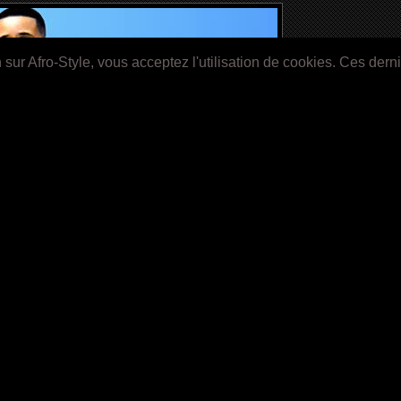
ur Afro-Style, vous acceptez l'utilisation de cookies. Ces dern
E FAMILY (2016)
ginal:
A Weekend with the Family
Tráiler
de pelí
Director:
Chris Stokes