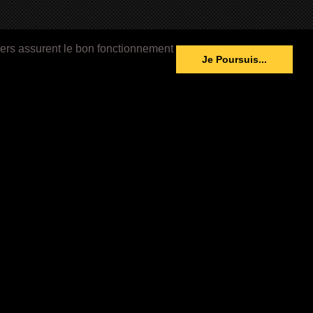
iers assurent le bon fonctionnement
Je Poursuis...
cula:
A Weekend with the Family