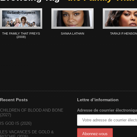
THE FAMILY THAT PREYS
SANAA LATHAN
TARAJI P.HENSO
(2008)
Recent Posts
Lettre d’information
CHILDREN OF BLOOD AND BONE
Adresse de courrier électroniqu
(2027)
IS GOD IS (2026)
LES VACANCES DE GOLO &
RITCHIE (2026)