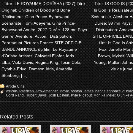
Titre: LE ROYAUME D’ORÏSHA (2027) Titre
Titre: IS GOD IS (202
Original: Children of Blood and Bone
Is God Is Réalisateu
Réalisateur: Gina Prince-Bythewood
Scénariste: Aleshea H
Scénariste: Tomi Adeyemi, Gina Prince-
Durée: 99 mn Pays:
Bythewood Année: 2027 Durée: 128 mn Pays:
Distribution: Amaz
Genre: Aventure, Action, Distribution:
SITE OFFICIEL BA
Paramount Pictures France SITE OFFICIEL
film: Is God Is Arti
BANDE ANNONCE du film: Le Royaume
Fox, Janelle Moná
d’Orïsha Artistes: Chiwetel Ejiofor, Idris
Brown, Mykelti Wi
Elba, Viola Davis, Regina King, Tosin Cole,
Young, Mallori John
Cynthia Erivo, Damson Idris, Amandla
vie de jume
Stenberg, […]
Article Ciné
African-American
,
Afro-American Movie
,
Ashton James
,
bande annonce vf
,
bla
Gord Rand
,
Hubert Davis
,
Josh Epstein
,
Kyle Rideout
,
Monika Meier
,
Olunike Ad
Related Posts