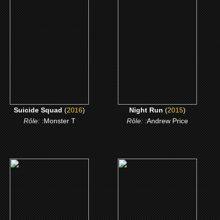
Suicide Squad
Night Run
CLICK ME
CLICK ME
Suicide Squad
(
2016
)
Night Run
(
2015
)
Rôle:
:Monster T
Rôle:
:Andrew Price
(2015)
(2014)
Entourage
Every Secret Thing