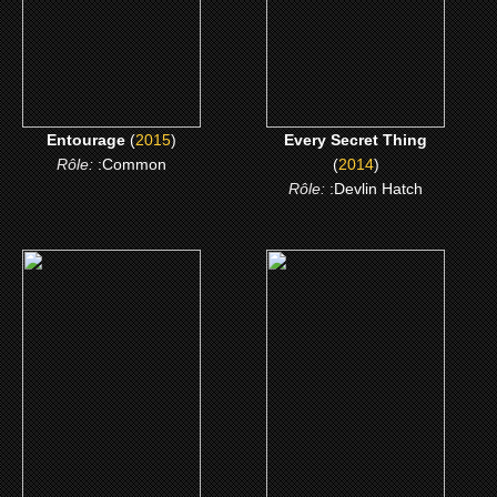
CLICK ME
CLICK ME
Entourage
(
2015
)
Every Secret Thing
Rôle:
:Common
(
2014
)
Rôle:
:Devlin Hatch
(2013)
(2012)
Insaisissables
La Drôle de vie de
Timothy Green
CLICK ME
CLICK ME