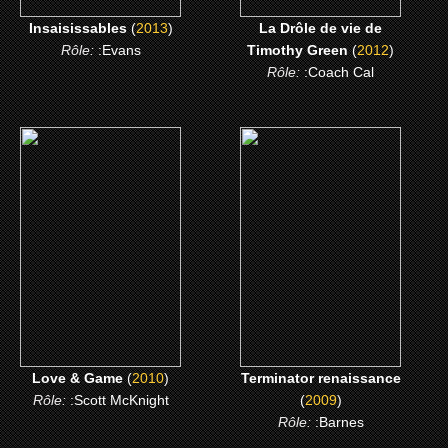
Insaisissables
(
2013
)
La Drôle de vie de
Rôle:
:Evans
Timothy Green
(
2012
)
Rôle:
:Coach Cal
(2010)
(2009)
Love & Game
Terminator renaissance
CLICK ME
CLICK ME
Love & Game
(
2010
)
Terminator renaissance
Rôle:
:Scott McKnight
(
2009
)
Rôle:
:Barnes