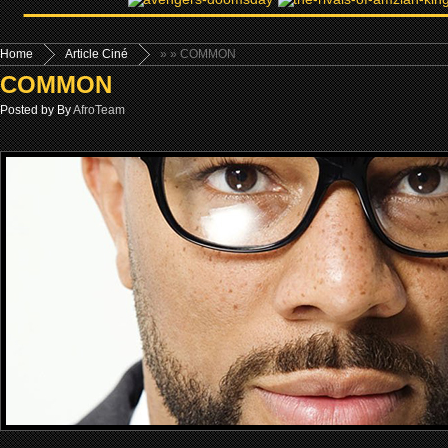
Home
Article Ciné
»
» COMMON
COMMON
Posted by By
AfroTeam