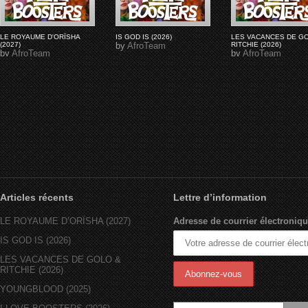
LE ROYAUME D'ORÏSHA
IS GOD IS (2026)
LES VACANCES DE G
(2027)
by
AfroTeam
RITCHIE (2026)
by
AfroTeam
by
AfroTeam
Articles récents
Lettre d’information
LE ROYAUME D’ORÏSHA (2027)
Adresse de courrier électroniqu
IS GOD IS (2026)
LES VACANCES DE GOLO &
RITCHIE (2026)
YOUNGBLOOD (2025)