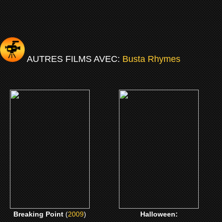
AUTRES FILMS AVEC:
Busta Rhymes
(2009)
(2002)
Breaking Point
Halloween: Résurrection
CLICK ME
CLICK ME
Breaking Point
(
2009
)
Halloween: