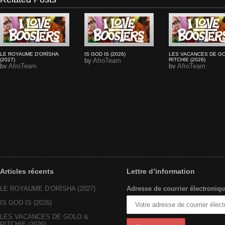
LE ROYAUME D'ORÏSHA
IS GOD IS (2026)
LES VACANCES DE G
(2027)
by
AfroTeam
RITCHIE (2026)
by
AfroTeam
by
AfroTeam
Articles récents
Lettre d’information
LE ROYAUME D’ORÏSHA (2027)
Adresse de courrier électroniqu
IS GOD IS (2026)
LES VACANCES DE GOLO &
RITCHIE (2026)