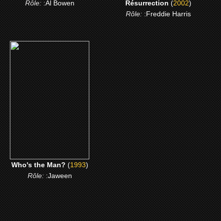
Rôle:
:Al Bowen
Résurrection
(
2002
)
Rôle:
:Freddie Harris
(1993)
Who's the Man?
CLICK ME
Who's the Man?
(
1993
)
Rôle:
:Jaween