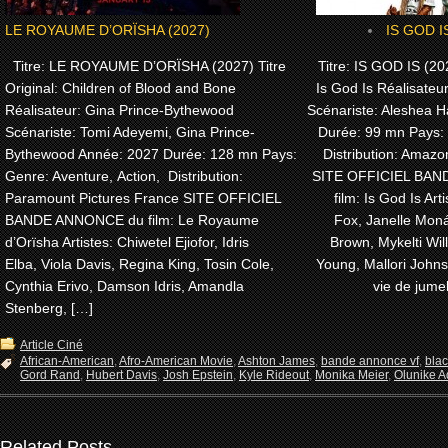
LE ROYAUME D’ORÏSHA (2027)
IS GOD I
Titre: LE ROYAUME D’ORÏSHA (2027) Titre
Titre: IS GOD IS (202
Original: Children of Blood and Bone
Is God Is Réalisateu
Réalisateur: Gina Prince-Bythewood
Scénariste: Aleshea H
Scénariste: Tomi Adeyemi, Gina Prince-
Durée: 99 mn Pays:
Bythewood Année: 2027 Durée: 128 mn Pays:
Distribution: Amaz
Genre: Aventure, Action, Distribution:
SITE OFFICIEL BA
Paramount Pictures France SITE OFFICIEL
film: Is God Is Arti
BANDE ANNONCE du film: Le Royaume
Fox, Janelle Moná
d’Orïsha Artistes: Chiwetel Ejiofor, Idris
Brown, Mykelti Wi
Elba, Viola Davis, Regina King, Tosin Cole,
Young, Mallori John
Cynthia Erivo, Damson Idris, Amandla
vie de jume
Stenberg, […]
Article Ciné
African-American
,
Afro-American Movie
,
Ashton James
,
bande annonce vf
,
bla
Gord Rand
,
Hubert Davis
,
Josh Epstein
,
Kyle Rideout
,
Monika Meier
,
Olunike Ad
Related Posts