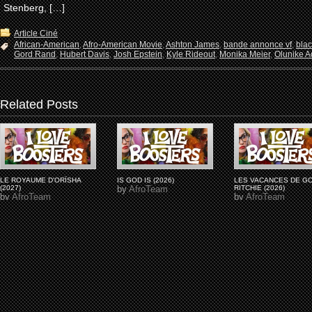
Stenberg, […]
Article Ciné
African-American
,
Afro-American Movie
,
Ashton James
,
bande annonce vf
,
bla
Gord Rand
,
Hubert Davis
,
Josh Epstein
,
Kyle Rideout
,
Monika Meier
,
Olunike Ad
Related Posts
LE ROYAUME D'ORÏSHA
IS GOD IS (2026)
LES VACANCES DE G
(2027)
by
AfroTeam
RITCHIE (2026)
by
AfroTeam
by
AfroTeam