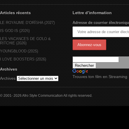
Articles récents
Lettre d’information
LE ROYAUME D’ORÏSHA (2027)
Adresse de courrier électroniqu
IS GOD IS (2026)
LES VACANCES DE GOLO &
RITCHIE (2026)
YOUNGBLOOD (2025)
I LOVE BOOSTERS (2026)
Archives
Trouves ton film en Streaming
Archives
© 2001- 2026 Afro Style Communication All rights reserved.