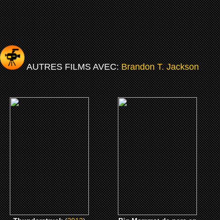
AUTRES FILMS AVEC:
Brandon T. Jackson
(2012)
(2011)
Thunderstruck
Big Mamma: de pere en
fils
CLICK ME
CLICK ME