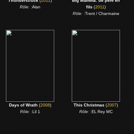
Thunderstruck
(
2012
)
Big Mamma: de pere en
Rôle:
:Alan
fils
(
2011
)
Rôle:
:Trent / Charmaine
(2008)
(2007)
Days of Wrath
This Christmas
CLICK ME
CLICK ME
Days of Wrath
(
2008
)
This Christmas
(
2007
)
Rôle:
:Lil 1
Rôle:
:EL Rey MC