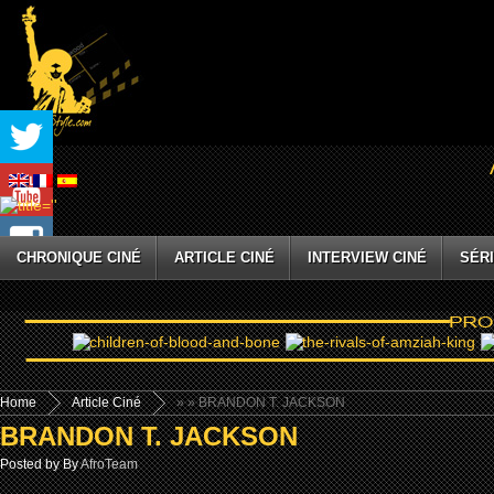
CHRONIQUE CINÉ
ARTICLE CINÉ
INTERVIEW CINÉ
SÉRI
Home
Article Ciné
»
» BRANDON T. JACKSON
BRANDON T. JACKSON
Posted by By
AfroTeam