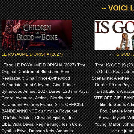
-- VOICI
LE ROYAUME D’ORÏSHA (2027)
IS GOD I
Titre: LE ROYAUME D’ORÏSHA (2027) Titre
Titre: IS GOD IS (202
Original: Children of Blood and Bone
Is God Is Réalisateu
Réalisateur: Gina Prince-Bythewood
Scénariste: Aleshea H
Scénariste: Tomi Adeyemi, Gina Prince-
Durée: 99 mn Pays:
Bythewood Année: 2027 Durée: 128 mn Pays:
Distribution: Amaz
Genre: Aventure, Action, Distribution:
SITE OFFICIEL BA
Paramount Pictures France SITE OFFICIEL
film: Is God Is Arti
BANDE ANNONCE du film: Le Royaume
Fox, Janelle Moná
d’Orïsha Artistes: Chiwetel Ejiofor, Idris
Brown, Mykelti Wi
Elba, Viola Davis, Regina King, Tosin Cole,
Young, Mallori John
Cynthia Erivo, Damson Idris, Amandla
vie de jume