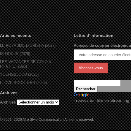
Articles récents
Lettre d’information
LE ROYAUME D’ORÏSHA (2027)
Adresse de courrier électroniqu
IS GOD IS (2026)
LES VACANCES DE GOLO &
RITCHIE (2026)
YOUNGBLOOD (2025)
I LOVE BOOSTERS (2026)
Archives
Trouves ton film en Streaming
Archives
© 2001- 2026 Afro Style Communication All rights reserved.