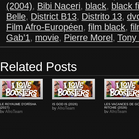
(2004)
,
Bibi Naceri
,
black
,
black f
Belle
,
District B13
,
Distrito 13
,
dv
Film Afro-Européen
,
film black
,
fi
Gab’1
,
movie
,
Pierre Morel
,
Tony
Related Posts
LE ROYAUME D'ORÏSHA
IS GOD IS (2026)
LES VACANCES DE G
(2027)
by
AfroTeam
RITCHIE (2026)
by
AfroTeam
by
AfroTeam