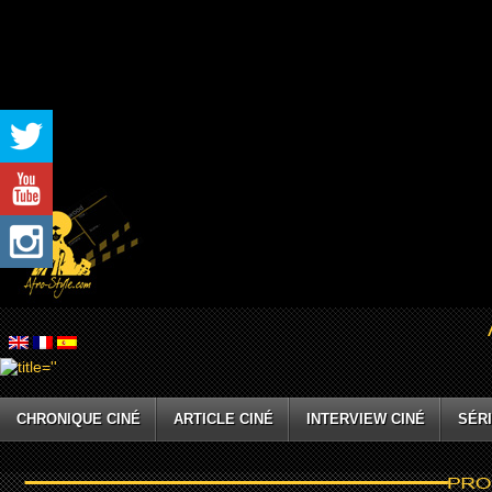
CHRONIQUE CINÉ
ARTICLE CINÉ
INTERVIEW CINÉ
SÉRI