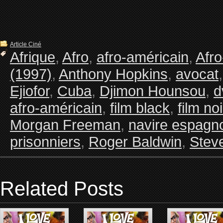
Article Ciné
Afrique
,
Afro
,
afro-américain
,
Afr
(1997)
,
Anthony Hopkins
,
avocat
Ejiofor
,
Cuba
,
Djimon Hounsou
,
d
afro-américain
,
film black
,
film noi
Morgan Freeman
,
navire espagn
prisonniers
,
Roger Baldwin
,
Stev
Related Posts