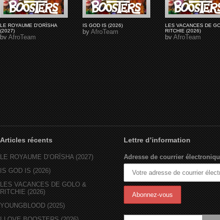
LE ROYAUME D'ORÏSHA
IS GOD IS (2026)
LES VACANCES DE G
(2027)
by
AfroTeam
RITCHIE (2026)
by
AfroTeam
by
AfroTeam
Articles récents
Lettre d’information
LE ROYAUME D’ORÏSHA (2027)
Adresse de courrier électroniqu
IS GOD IS (2026)
LES VACANCES DE GOLO &
RITCHIE (2026)
YOUNGBLOOD (2025)
I LOVE BOOSTERS (2026)