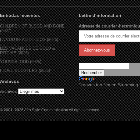
Entradas recientes
Lettre d’information
CHILDREN OF BLOOD AND BONE
Adresse de courrier électroniqu
(2027)
LA VOLUNTAD DE DIOS (2026)
LES VACANCES DE GOLO &
RITCHIE (2026)
YOUNGBLOOD (2025)
I LOVE BOOSTERS (2026)
Archivos
Trouves ton film en Streaming
Archivos
© 2001- 2026 Afro Style Communication All rights reserved.