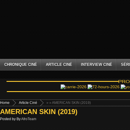
CHRONIQUE CINÉ
ARTICLE CINÉ
INTERVIEW CINÉ
SÉRI
Home
Article Ciné
»
» AMERICAN SKIN (2019)
AMERICAN SKIN (2019)
Posted by By
AfroTeam