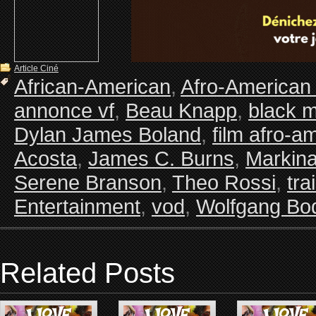
Article Ciné
African-American
,
Afro-American
annonce vf
,
Beau Knapp
,
black 
Dylan James Boland
,
film afro-a
Acosta
,
James C. Burns
,
Markin
Serene Branson
,
Theo Rossi
,
tra
Entertainment
,
vod
,
Wolfgang Bo
Related Posts