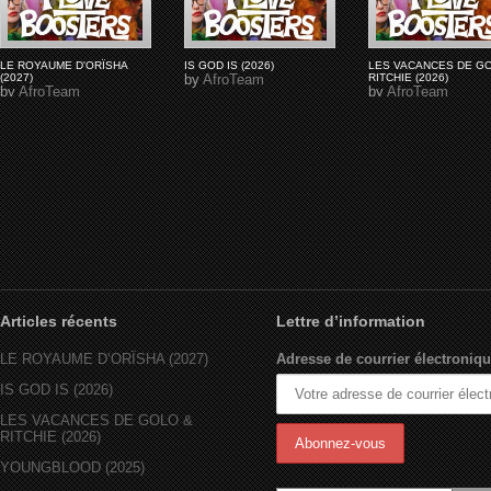
LE ROYAUME D'ORÏSHA
IS GOD IS (2026)
LES VACANCES DE G
(2027)
by
AfroTeam
RITCHIE (2026)
by
AfroTeam
by
AfroTeam
Articles récents
Lettre d’information
LE ROYAUME D’ORÏSHA (2027)
Adresse de courrier électroniqu
IS GOD IS (2026)
LES VACANCES DE GOLO &
RITCHIE (2026)
YOUNGBLOOD (2025)