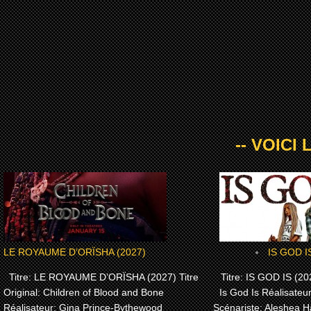
-- VOICI
LE ROYAUME D’ORÏSHA (2027)
IS GOD I
Titre: LE ROYAUME D’ORÏSHA (2027) Titre
Titre: IS GOD IS (202
Original: Children of Blood and Bone
Is God Is Réalisateu
Réalisateur: Gina Prince-Bythewood
Scénariste: Aleshea H