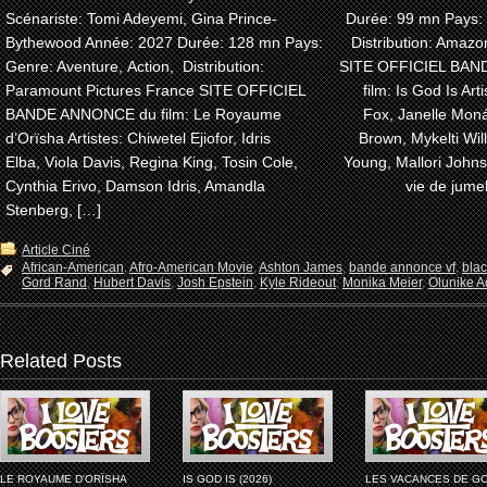
Scénariste: Tomi Adeyemi, Gina Prince-
Durée: 99 mn Pays:
Bythewood Année: 2027 Durée: 128 mn Pays:
Distribution: Amaz
Genre: Aventure, Action, Distribution:
SITE OFFICIEL BA
Paramount Pictures France SITE OFFICIEL
film: Is God Is Arti
BANDE ANNONCE du film: Le Royaume
Fox, Janelle Moná
d’Orïsha Artistes: Chiwetel Ejiofor, Idris
Brown, Mykelti Wi
Elba, Viola Davis, Regina King, Tosin Cole,
Young, Mallori John
Cynthia Erivo, Damson Idris, Amandla
vie de jume
Stenberg, […]
Article Ciné
African-American
,
Afro-American Movie
,
Ashton James
,
bande annonce vf
,
bla
Gord Rand
,
Hubert Davis
,
Josh Epstein
,
Kyle Rideout
,
Monika Meier
,
Olunike Ad
Related Posts
LE ROYAUME D'ORÏSHA
IS GOD IS (2026)
LES VACANCES DE G