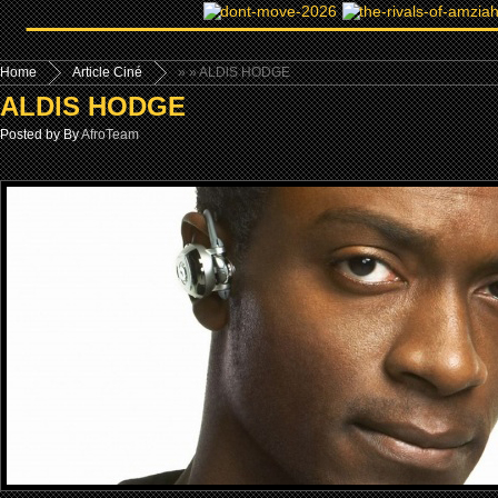
Home
Article Ciné
»
» ALDlS HODGE
ALDlS HODGE
Posted by By
AfroTeam