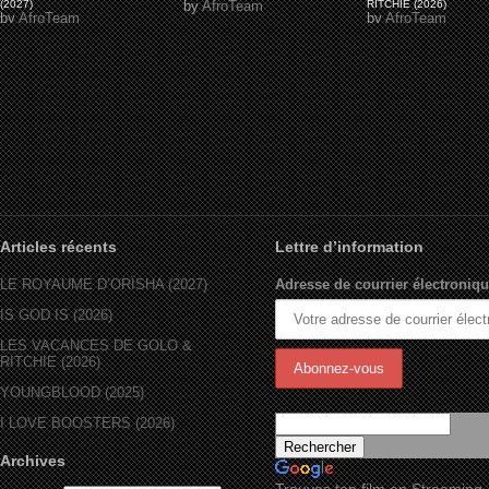
(2027)
by
AfroTeam
RITCHIE (2026)
by
AfroTeam
by
AfroTeam
Articles récents
Lettre d’information
LE ROYAUME D’ORÏSHA (2027)
Adresse de courrier électroniqu
IS GOD IS (2026)
LES VACANCES DE GOLO &
RITCHIE (2026)
YOUNGBLOOD (2025)
I LOVE BOOSTERS (2026)
Archives