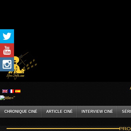
CHRONIQUE CINÉ
ARTICLE CINÉ
INTERVIEW CINÉ
SÉRI