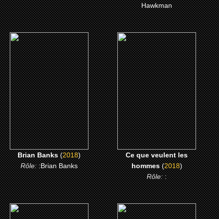
Hawkman
(2018)
(2018)
Brian Banks
Ce que veulent les
hommes
CLICK ME
CLICK ME
Brian Banks
(
2018
)
Ce que veulent les
Rôle:
:Brian Banks
hommes
(
2018
)
Rôle:
:
(2013)
(2005)