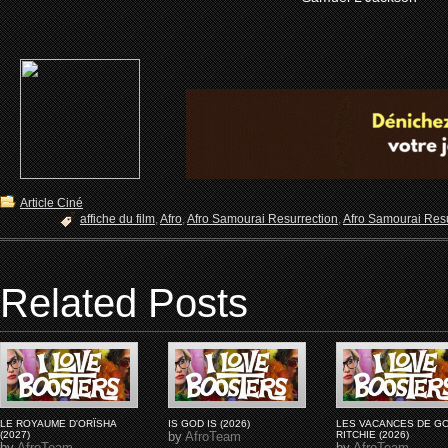
Article Ciné
affiche du film
,
Afro
,
Afro Samourai Resurrection
,
Afro Samourai Resu
Related Posts
LE ROYAUME D'ORÏSHA
IS GOD IS (2026)
LES VACANCES DE G
(2027)
by
AfroTeam
RITCHIE (2026)
by
AfroTeam
by
AfroTeam