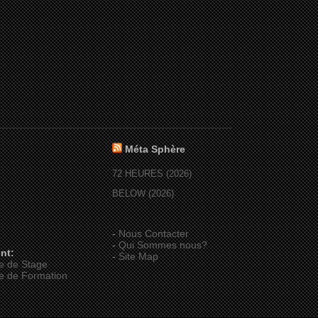
Méta Sphère
72 HEURES (2026)
BELOW (2026)
-
Nous Contacter
-
Qui Sommes nous?
nt:
-
Site Map
e de Stage
e de Formation