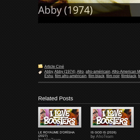
Abby (1974)
Article Ciné
Abby
,
Abby (1974)
,
Afro
,
afro-américain
,
Afro-American M
Eshu
,
film afro-américain
,
film black
,
film noir
,
filmblack
,
f
Related Posts
LE ROYAUME D'ORÏSHA
IS GOD IS (2026)
(2027)
by
AfroTeam
by
AfroTeam