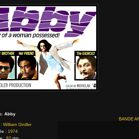
re:
Abby
BANDE AN
:
William Girdler
e :
1974
e :
82
mn