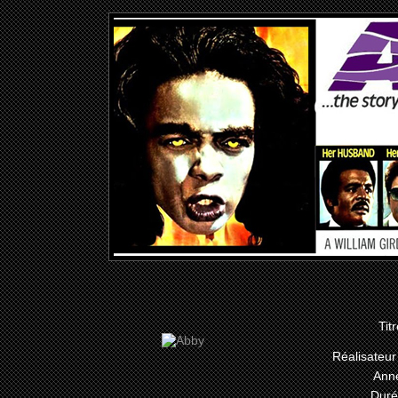
Tit
Réalisateur 
Anné
Duré