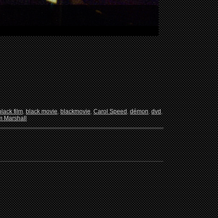
black film
,
black movie
,
blackmovie
,
Carol Speed
,
démon
,
dvd
,
m Marshall