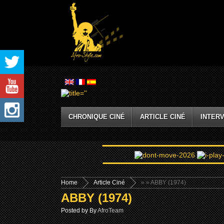
CHRONIQUE CINÉ
ARTICLE CINÉ
INTERV
Home
Article Ciné
»
» ABBY (1974)
ABBY (1974)
Posted by By
AfroTeam