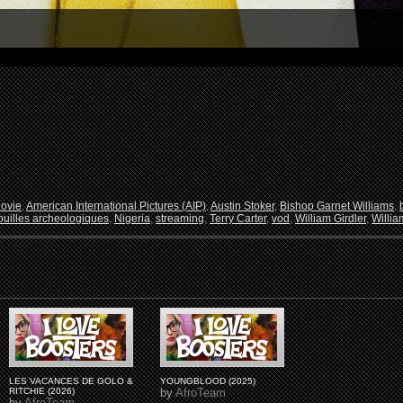
ovie
,
American International Pictures (AIP)
,
Austin Stoker
,
Bishop Garnet Williams
,
ouilles archeologiques
,
Nigeria
,
streaming
,
Terry Carter
,
vod
,
William Girdler
,
Willia
LES VACANCES DE GOLO &
YOUNGBLOOD (2025)
RITCHIE (2026)
by
AfroTeam
by
AfroTeam