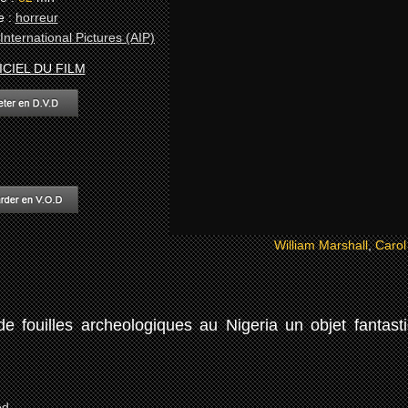
e :
horreur
nternational Pictures (AIP)
ICIEL DU FILM
William Marshall
,
Carol
e fouilles archeologiques au Nigeria un objet fantast