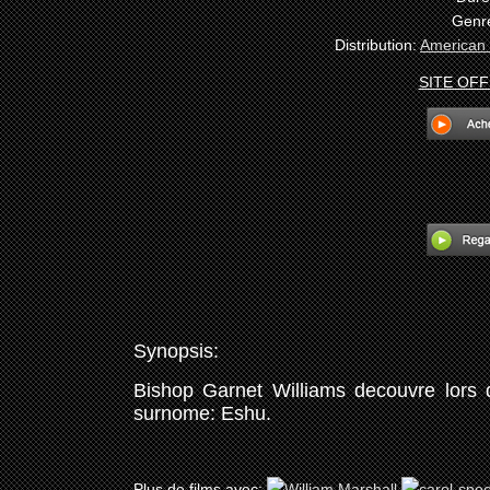
Genr
Distribution:
American I
SITE OFF
Synopsis:
Bishop Garnet Williams decouvre lors d
surnome: Eshu.
Plus de films avec: