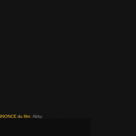
NONCE du film:
Abby