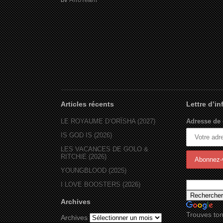
Articles récents
Lettre d’i
LE ROYAUME D’ORÏSHA (2027)
Adresse de 
IS GOD IS (2026)
LES VACANCES DE GOLO &
RITCHIE (2026)
YOUNGBLOOD (2025)
I LOVE BOOSTERS (2026)
Archives
Trouves ton
Archives