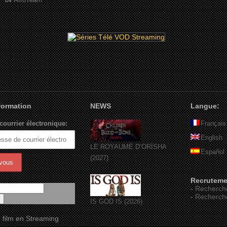
nformation
NEWS
Langue:
courrier électronique:
Français
English
LE ROYAUME D’ORÏSHA
Español
(2027)
Recruteme
-
Recherch
-
Recherch
IS GOD IS (2026)
 film en Streaming