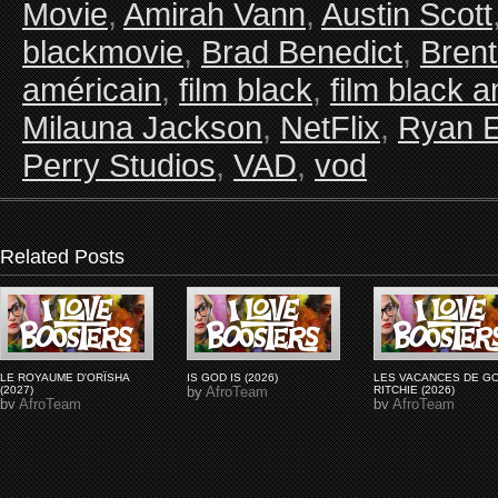
Movie
,
Amirah Vann
,
Austin Scott
blackmovie
,
Brad Benedict
,
Brent
américain
,
film black
,
film black 
Milauna Jackson
,
NetFlix
,
Ryan E
Perry Studios
,
VAD
,
vod
Related Posts
LE ROYAUME D'ORÏSHA
IS GOD IS (2026)
LES VACANCES DE G
(2027)
by
AfroTeam
RITCHIE (2026)
by
AfroTeam
by
AfroTeam