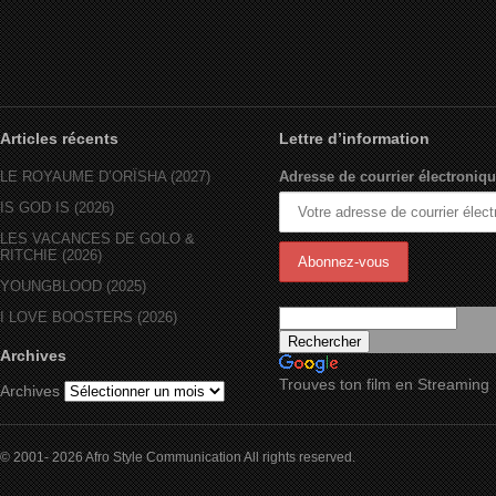
Articles récents
Lettre d’information
LE ROYAUME D’ORÏSHA (2027)
Adresse de courrier électroniqu
IS GOD IS (2026)
LES VACANCES DE GOLO &
RITCHIE (2026)
YOUNGBLOOD (2025)
I LOVE BOOSTERS (2026)
Archives
Trouves ton film en Streaming
Archives
© 2001- 2026 Afro Style Communication All rights reserved.