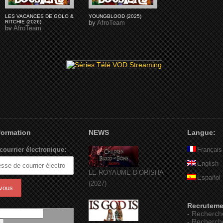
LES VACANCES DE GOLO &
YOUNGBLOOD (2025)
RITCHIE (2026)
by
AfroTeam
by
AfroTeam
nformation
NEWS
Langue:
courrier électronique:
Français
English
LE ROYAUME D’ORÏSHA
Español
(2027)
Recruteme
-
Recherch
-
Recherch