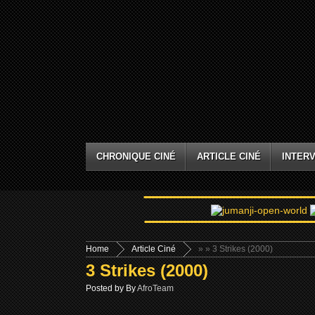
CHRONIQUE CINÉ
ARTICLE CINÉ
INTERV
Home
Article Ciné
»
» 3 Strikes (2000)
3 Strikes (2000)
Posted by By
AfroTeam