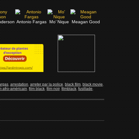
nderson
Antonio Fargas
Mo’ Nique
Meagan Good
argas
,
arrestation
,
arreter par la police
,
black film
,
black movie
,
lm afro-américain
,
film black
,
film noir
,
filmblack
,
fusillade
,