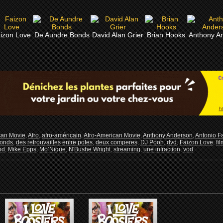
izon Love
De Aundre Bonds
David Alan Grier
Brian Hooks
Anthony A
can Movie
,
Afro
,
afro-américain
,
Afro-American Movie
,
Anthony Anderson
,
Antonio F
Bonds
,
des retrouvailles entre potes
,
deux comperes
,
DJ Pooh
,
dvd
,
Faizon Love
,
fi
od
,
Mike Epps
,
Mo’Nique
,
N'Bushe Wright
,
streaming
,
une infraction
,
vod