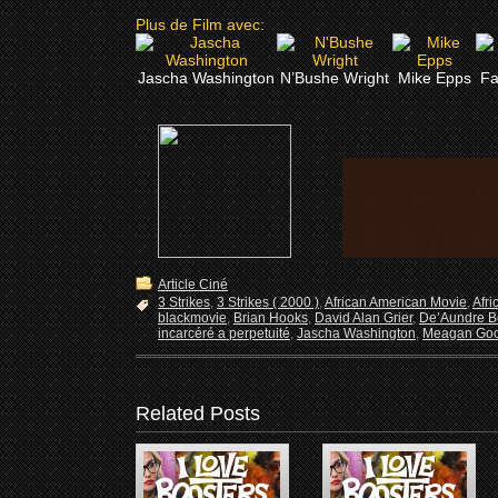
Plus de Film avec:
Jascha Washington
N’Bushe Wright
Mike Epps
Fa
Article Ciné
3 Strikes
,
3 Strikes ( 2000 )
,
African American Movie
,
Afri
blackmovie
,
Brian Hooks
,
David Alan Grier
,
De’Aundre 
incarcéré a perpetuité
,
Jascha Washington
,
Meagan Go
Related Posts