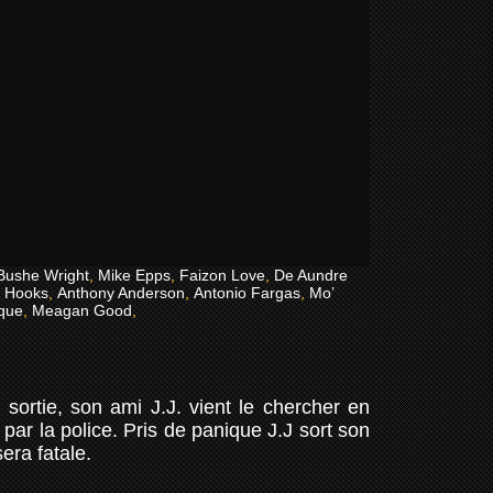
Bushe Wright
,
Mike Epps
,
Faizon Love
,
De Aundre
n Hooks
,
Anthony Anderson
,
Antonio Fargas
,
Mo’
que
,
Meagan Good
,
 sortie, son ami J.J. vient le chercher en
 par la police. Pris de panique J.J sort son
sera fatale.