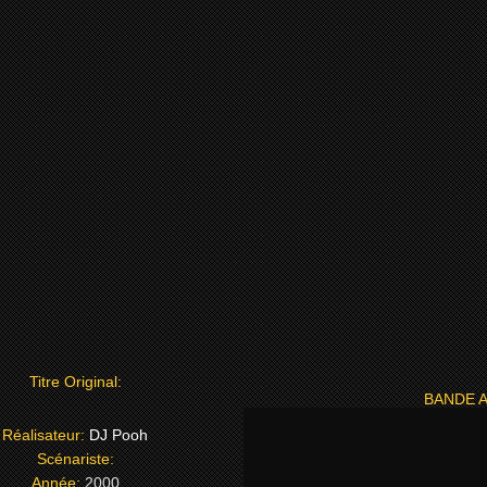
Titre Original:
BANDE 
Réalisateur:
DJ Pooh
Scénariste:
Année:
2000