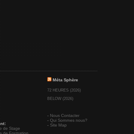
Méta Sphère
72 HEURES (2026)
BELOW (2026)
-
Nous Contacter
-
Qui Sommes nous?
nt:
-
Site Map
e de Stage
e de Formation