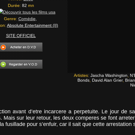
Durée:
82
mn
Genre:
Comédie
,
ion:
Absolute Entertainment (II)
SITE OFFICIEL
Artistes:
Jascha Washington
,
N’
Bonds
,
David Alan Grier
,
Bria
Ni
tion avant d’etre incarcere a perpetuite. Le jour de sa
s. Mais sur leur retour, les deux comperes se font arreter
 la fusillade pour s’enfuir, car il sait que cette arrestation 