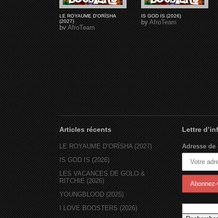
LE ROYAUME D'ORÏSHA
IS GOD IS (2026)
(2027)
by
AfroTeam
by
AfroTeam
Articles récents
Lettre d’i
LE ROYAUME D’ORÏSHA (2027)
Adresse de 
IS GOD IS (2026)
LES VACANCES DE GOLO &
RITCHIE (2026)
YOUNGBLOOD (2025)
I LOVE BOOSTERS (2026)