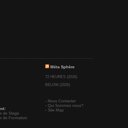
Méta Sphère
72 HEURES (2026)
BELOW (2026)
-
Nous Contacter
-
Qui Sommes nous?
nt:
-
Site Map
e de Stage
e de Formation