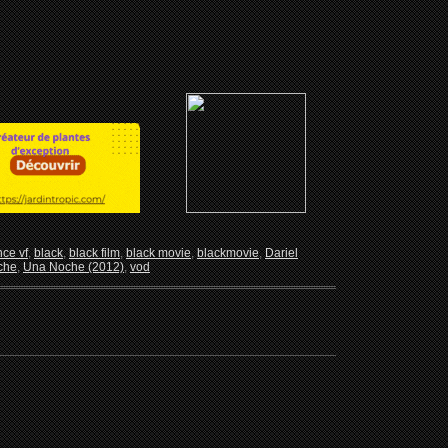
ce vf
,
black
,
black film
,
black movie
,
blackmovie
,
Dariel
che
,
Una Noche (2012)
,
vod