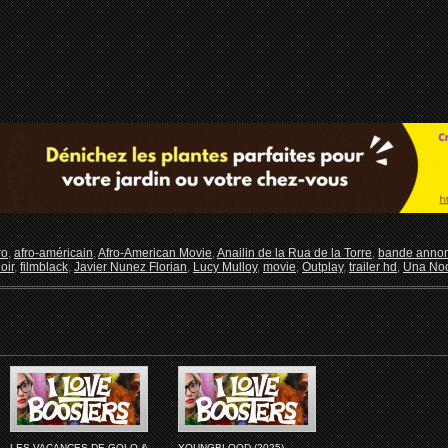
ro
,
afro-américain
,
Afro-American Movie
,
Anailin de la Rua de la Torre
,
bande annon
oir
,
filmblack
,
Javier Nunez Florian
,
Lucy Mulloy
,
movie
,
Outplay
,
trailer hd
,
Una No
LES VACANCES DE GOLO &
YOUNGBLOOD (2025)