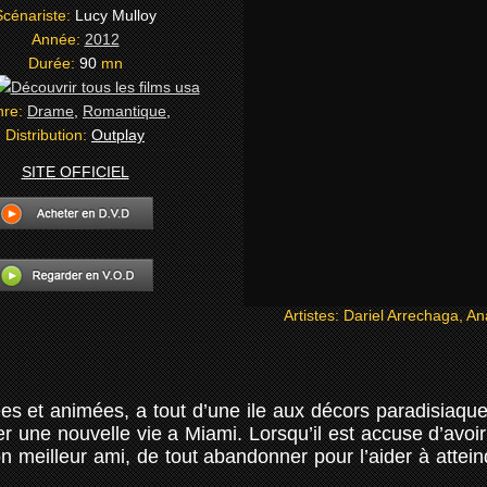
Scénariste:
Lucy Mulloy
Année:
2012
Durée:
90
mn
nre:
Drame
,
Romantique
,
Distribution:
Outplay
SITE OFFICIEL
Artistes:
Dariel Arrechaga, Ana
ées et animées, a tout d’une ile aux décors paradisiaqu
une nouvelle vie a Miami. Lorsqu’il est accuse d’avoir a
son meilleur ami, de tout abandonner pour l’aider à attein
.