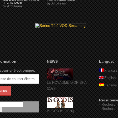
RITCHIE (2026)
by
AfroTeam
by
AfroTeam
nformation
NEWS
Langue:
courrier électronique:
Français
English
LE ROYAUME D’ORÏSHA
Español
(2027)
Recruteme
-
Recherch
-
Recherch
IS GOD IS (2026)