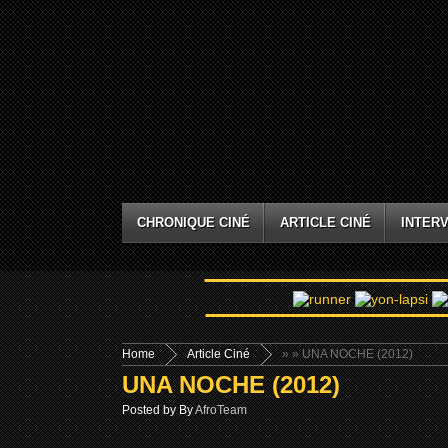
CHRONIQUE CINÉ
ARTICLE CINÉ
INTERV
Home
Article Ciné
»
» UNA NOCHE (2012)
UNA NOCHE (2012)
Posted by By
AfroTeam