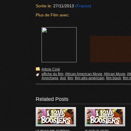
Sortie le:
27/11/2013
(France)
Plus de Film avec:
Article Ciné
affiche du film
,
African American Movie
,
African Movie
,
Af
Arrechaga
,
dvd
,
film
,
film afro-américain
,
film black
,
film n
Related Posts
LE ROYAUME D'ORÏSHA
IS GOD IS (2026)