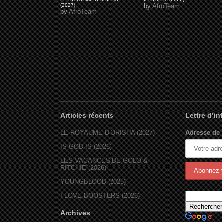
(2027)
by
AfroTeam
by
AfroTeam
Articles récents
Lettre d’i
LE ROYAUME D’ORÏSHA (2027)
Adresse de 
IS GOD IS (2026)
LES VACANCES DE GOLO &
RITCHIE (2026)
YOUNGBLOOD (2025)
I LOVE BOOSTERS (2026)
Archives