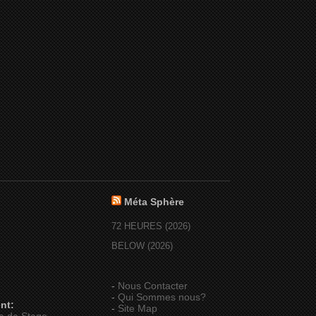
Méta Sphère
72 HEURES (2026)
BELOW (2026)
-
Nous Contacter
-
Qui Sommes nous?
nt:
-
Site Map