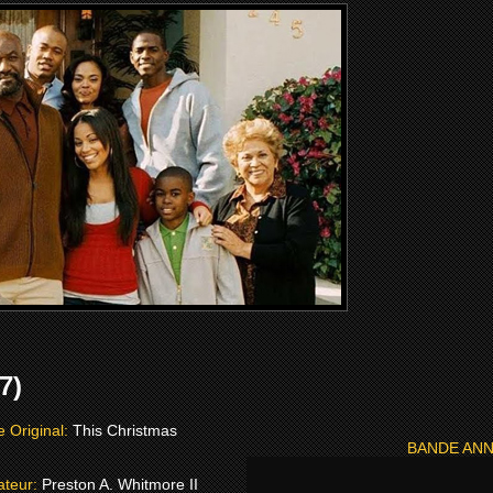
7)
re Original:
This Christmas
BANDE AN
ateur:
Preston A. Whitmore II