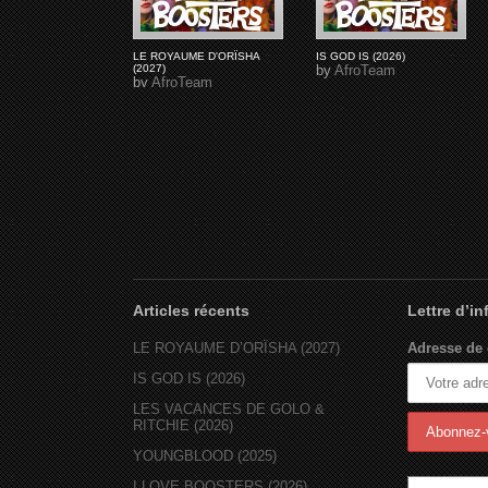
LE ROYAUME D'ORÏSHA
IS GOD IS (2026)
(2027)
by
AfroTeam
by
AfroTeam
Articles récents
Lettre d’i
LE ROYAUME D’ORÏSHA (2027)
Adresse de 
IS GOD IS (2026)
LES VACANCES DE GOLO &
RITCHIE (2026)
YOUNGBLOOD (2025)
I LOVE BOOSTERS (2026)