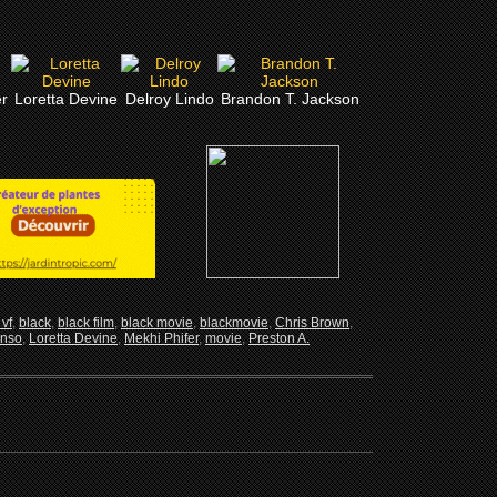
r
Loretta Devine
Delroy Lindo
Brandon T. Jackson
vf
,
black
,
black film
,
black movie
,
blackmovie
,
Chris Brown
,
onso
,
Loretta Devine
,
Mekhi Phifer
,
movie
,
Preston A.