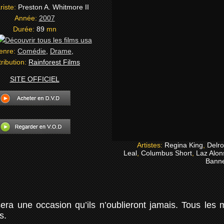
riste:
Preston A. Whitmore II
Année:
2007
Durée:
89
mn
enre:
Comédie
,
Drame
,
tribution:
Rainforest Films
SITE OFFICIEL
Artistes:
Regina King
,
Delro
Leal
,
Columbus Short
,
Laz Alon
Bann
era une occasion qu’ils n’oublieront jamais. Tous les 
s.