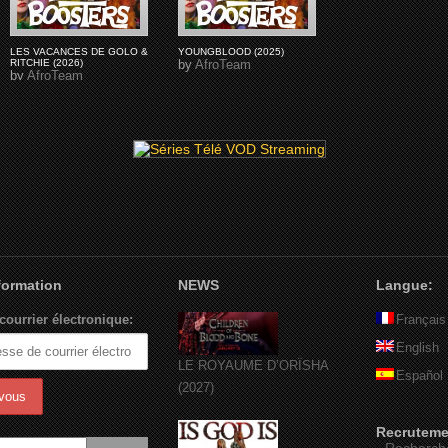
LES VACANCES DE GOLO &
YOUNGBLOOD (2025)
RITCHIE (2026)
by
AfroTeam
by
AfroTeam
nformation
NEWS
Langue:
courrier électronique:
Français
English
LE ROYAUME D’ORÏSHA
Español
(2027)
Recruteme