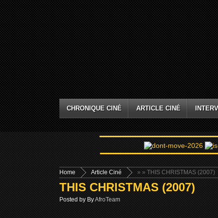
CHRONIQUE CINÉ
ARTICLE CINÉ
INTERV
Home
Article Ciné
»
» THIS CHRISTMAS (2007)
THIS CHRISTMAS (2007)
Posted by By
AfroTeam