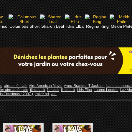
onso
Columbus Short
Sharon Leal
Idris Elba
Regina King
Mekhi Phife
ro
,
afro-américain
,
Afro-American Movie
,
Avec: Brandon T Jackson
,
bande annonce 
film afro-américain
,
film black
,
film noir
,
filmblack
,
Idris Elba
,
Lauren London
,
Laz Al
is Christmas ( 2007 )
,
trailer hd
,
vod