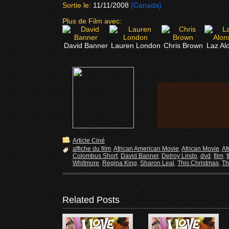
Sortie le:
11/11/2008
(Canada)
Plus de Film avec:
David Banner
Lauren London
Chris Brown
Laz Al
Article Ciné
affiche du film
,
African American Movie
,
African Movie
,
Af
Colombus Short
,
David Banner
,
Delroy Lindo
,
dvd
,
film
,
Whitmore
,
Regina King
,
Sharon Leal
,
This Christmas
,
Th
Related Posts