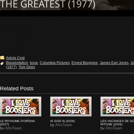
THE GREATEST (1977)
Article Ciné
Blaxploitation
,
boxe
,
Columbia Pictures
,
Ernest Borgnine
,
James Earl Jones
,
Jo
(1977)
,
Tom Gries
Related Posts
LE ROYAUME D'ORÏSHA
IS GOD IS (2026)
LES VACANCES DE G
(2027)
by
AfroTeam
RITCHIE (2026)
by
AfroTeam
by
AfroTeam