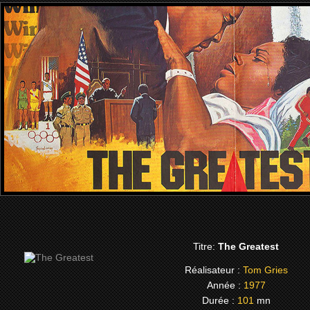
Titre:
The Greatest
Réalisateur :
Tom Gries
Année :
1977
Durée :
101
mn