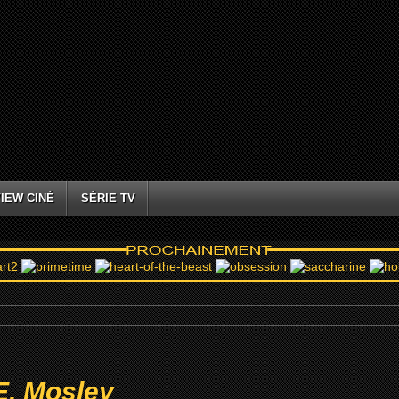
IEW CINÉ
SÉRIE TV
E. Mosley