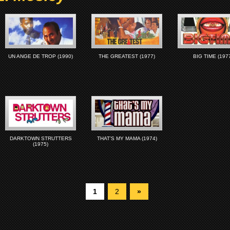
UN ANGE DE TROP (1990)
THE GREATEST (1977)
BIG TIME (197
DARKTOWN STRUTTERS
THAT’S MY MAMA (1974)
(1975)
1
2
»