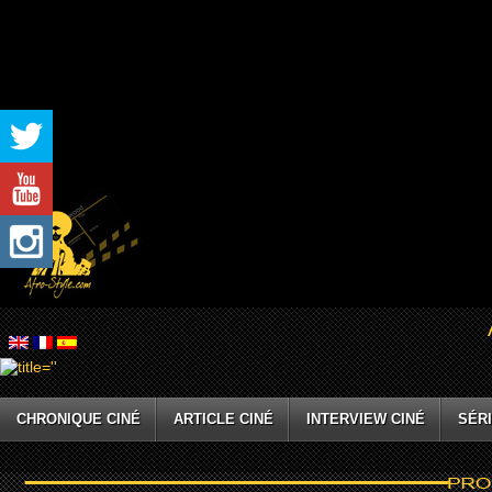
CHRONIQUE CINÉ
ARTICLE CINÉ
INTERVIEW CINÉ
SÉRI