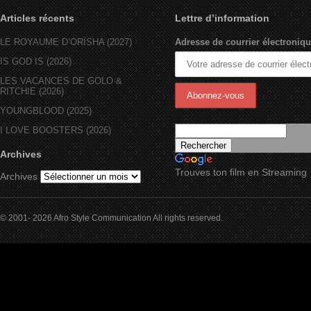
Articles récents
Lettre d’information
LE ROYAUME D’ORÏSHA (2027)
Adresse de courrier électroniqu
IS GOD IS (2026)
LES VACANCES DE GOLO &
RITCHIE (2026)
YOUNGBLOOD (2025)
I LOVE BOOSTERS (2026)
Archives
Trouves ton film en Streaming
Archives
© 2001- 2026 Afro Style Communication All rights reserved.