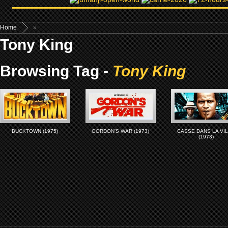
Home
»
Tony King
Browsing Tag -
Tony King
BUCKTOWN (1975)
GORDON’S WAR (1973)
CASSE DANS LA VI
(1973)