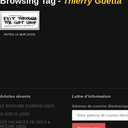
Browsing Tag -
Thierry Guetta
FAITES LE MUR (2010)
Articles récents
Lettre d’information
LE ROYAUME D’ORÏSHA (2027)
Adresse de courrier électroniqu
IS GOD IS (2026)
LES VACANCES DE GOLO &
RITCHIE (2026)