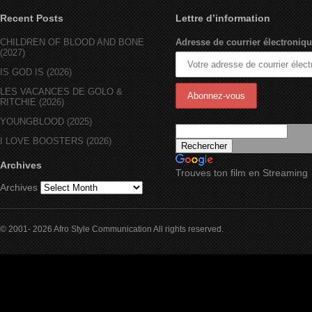
Recent Posts
Lettre d’information
CHILDREN OF BLOOD AND BONE
Adresse de courrier électroniqu
(2027)
IS GOD IS (2026)
LES VACANCES DE GOLO &
RITCHIE (2026)
YOUNGBLOOD (2025)
I LOVE BOOSTERS (2026)
Archives
Trouves ton film en Streaming
Archives
© 2001- 2026 Afro Style Communication All rights reserved.