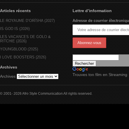
Articles récents
Lettre d’information
LE ROYAUME D’ORÏSHA (2027)
Adresse de courrier électroniqu
IS GOD IS (2026)
LES VACANCES DE GOLO &
RITCHIE (2026)
YOUNGBLOOD (2025)
I LOVE BOOSTERS (2026)
Archives
Trouves ton film en Streaming
Archives
© 2001- 2026 Afro Style Communication All rights reserved.