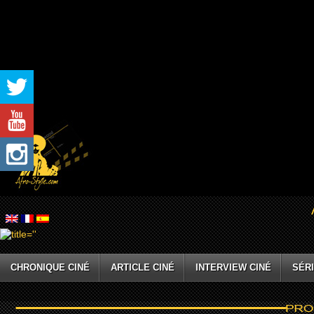
CHRONIQUE CINÉ
ARTICLE CINÉ
INTERVIEW CINÉ
SÉRI