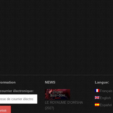
nformation
NEWS
Langue:
courrier électronique:
Français
English
LE ROYAUME D’ORÏSHA
Español
(2027)