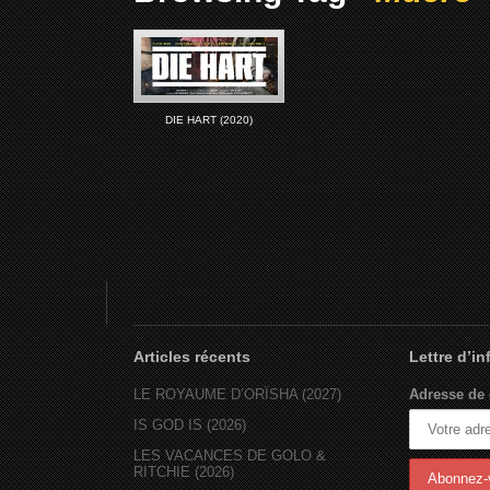
DIE HART (2020)
Articles récents
Lettre d’i
LE ROYAUME D’ORÏSHA (2027)
Adresse de 
IS GOD IS (2026)
LES VACANCES DE GOLO &
RITCHIE (2026)