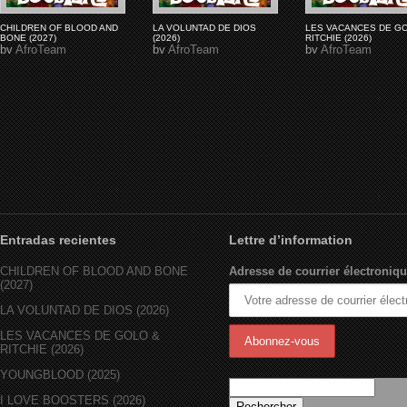
CHILDREN OF BLOOD AND
LA VOLUNTAD DE DIOS
LES VACANCES DE G
BONE (2027)
(2026)
RITCHIE (2026)
by
AfroTeam
by
AfroTeam
by
AfroTeam
Entradas recientes
Lettre d’information
CHILDREN OF BLOOD AND BONE
Adresse de courrier électroniqu
(2027)
LA VOLUNTAD DE DIOS (2026)
LES VACANCES DE GOLO &
RITCHIE (2026)
YOUNGBLOOD (2025)
I LOVE BOOSTERS (2026)