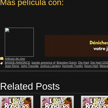
Más película con:
Artículo de cine
BANDE ANNONCE
,
bande annonce vf
,
Brandon Quinn
,
Die Hart
,
Die Hart (202
Jean Reno
,
John Travolta
,
Joshua Lamboy
,
Kenneth Trujillo
,
Kevin Hart
,
Milan
Related Posts