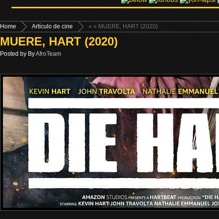
Home
Artículo de cine
»
» MUERE, HART (2020)
MUERE, HART (2020)
Posted by By
AfroTeam