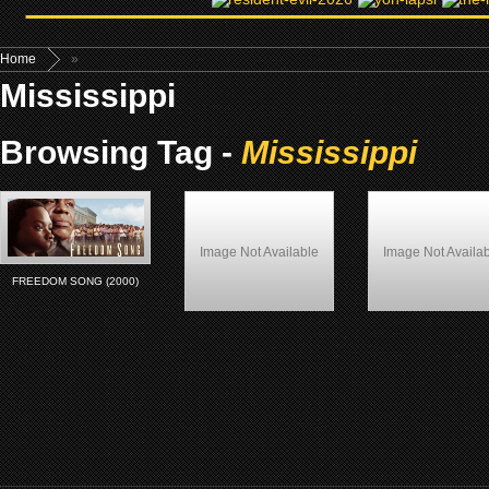
Home
»
Mississippi
Browsing Tag -
Mississippi
Image Not Available
Image Not Availa
FREEDOM SONG (2000)
Perpète (1999)
Down in the Delta (1