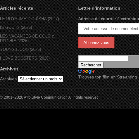
Articles récents
Lettre d’information
LE ROYAUME D’ORÏSHA (2027)
Adresse de courrier électroniqu
IS GOD IS (2026)
LES VACANCES DE GOLO &
RITCHIE (2026)
YOUNGBLOOD (2025)
I LOVE BOOSTERS (2026)
Archives
Trouves ton film en Streaming
Archives
© 2001- 2026 Afro Style Communication All rights reserved.