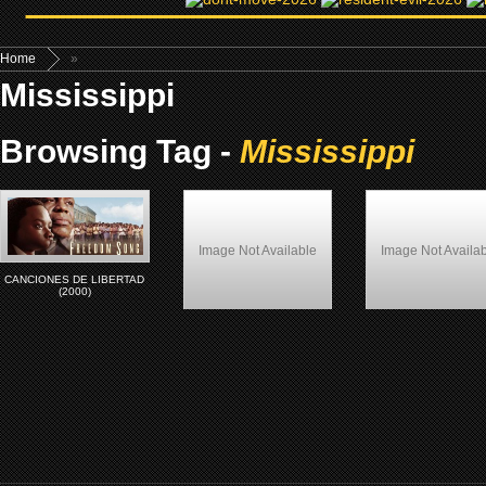
Home
»
Mississippi
Browsing Tag -
Mississippi
Image Not Available
Image Not Availa
CANCIONES DE LIBERTAD
(2000)
(Français) Perpète (1999)
Down in the Delta (1