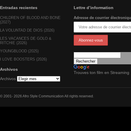
Entradas recientes
Lettre d’information
CHILDREN OF BLOOD AND BONE
Adresse de courrier électroniqu
(2027)
LA VOLUNTAD DE DIOS (2026)
LES VACANCES DE GOLO &
RITCHIE (2026)
YOUNGBLOOD (2025)
I LOVE BOOSTERS (2026)
Archivos
Trouves ton film en Streaming
Archivos
© 2001- 2026 Afro Style Communication All rights reserved.